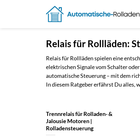
Zum
Inhalt
springen
Relais für Rollläden: 
Relais für Rollläden spielen eine entsc
elektrischen Signale vom Schalter od
automatische Steuerung – mit dem rich
In diesem Ratgeber erfährst Du alles, 
Trennrelais für Rolladen- &
Jalousie Motoren |
Rolladensteuerung