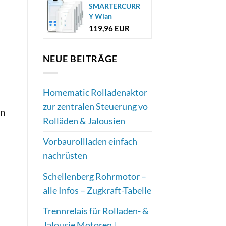
SMARTERCURR
Y Wlan
Rolladenschalter
119,96 EUR
Smart [7 Gen...
NEUE BEITRÄGE
Homematic Rolladenaktor
zur zentralen Steuerung vo
in
Rolläden & Jalousien
Vorbaurollladen einfach
nachrüsten
Schellenberg Rohrmotor –
alle Infos – Zugkraft-Tabelle
Trennrelais für Rolladen- &
Jalousie Motoren |