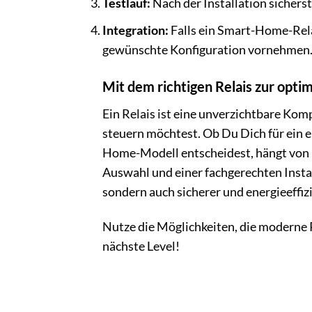
Testlauf:
Nach der Installation sichers
Integration:
Falls ein Smart-Home-Rela
gewünschte Konfiguration vornehmen
Mit dem richtigen Relais zur opti
Ein Relais ist eine unverzichtbare Ko
steuern möchtest. Ob Du Dich für ein 
Home-Modell entscheidest, hängt von D
Auswahl und einer fachgerechten Insta
sondern auch sicherer und energieeffi
Nutze die Möglichkeiten, die moderne R
nächste Level!