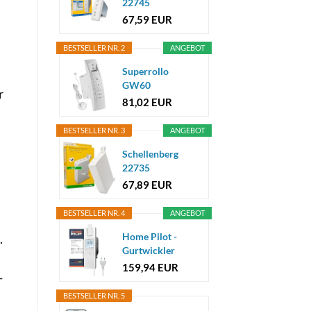
22745
Elektrischer
67,59 EUR
Rolladen...
BESTSELLER NR. 2
ANGEBOT
Superrollo
GW60
r
elektrischer
81,02 EUR
Gurtwickler
inkl...
BESTSELLER NR. 3
ANGEBOT
Schellenberg
22735
Elektrischer
67,89 EUR
Gurtwickler...
BESTSELLER NR. 4
ANGEBOT
Home Pilot -
.
Gurtwickler
Premium
159,94 EUR
-
Rollladenantrieb.
..
BESTSELLER NR. 5